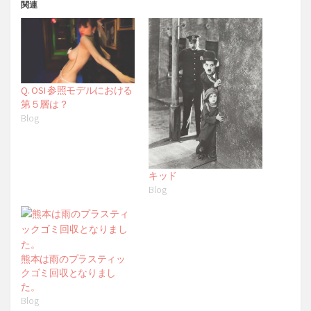
関連
Q. OSI 参照モデルにおける
第５層は？
Blog
キッド
Blog
熊本は雨のプラスティッ
クゴミ回収となりまし
た。
Blog