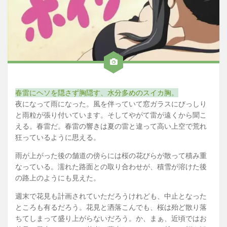
春雷にヘソを隠さず胸隠す、水分多めのスイカ胸。
夜になって雨になった。風を伴っていて窓ガラスにびっしり
と雨粒が張り付いています。そしてやがて雷が遠くから聞こ
える。春雷だ。春雷の響きは夏の雷と違って高い上空で荒れ
狂っているように思える。
雨が上がった後の舗道の傍らには桜の花びらが散って積み重
なっている。濡れた路面との取り合わせが、積雪が溶けた後
の路上のようにも見えた。
週末で花見も計画されていただろうけれども、中止となった
ところも有るだろう。花見と洒落こんでも、桜は殆ど散り落
ちてしまって盛り上がらないだろう。か、まぁ、近頃ではお