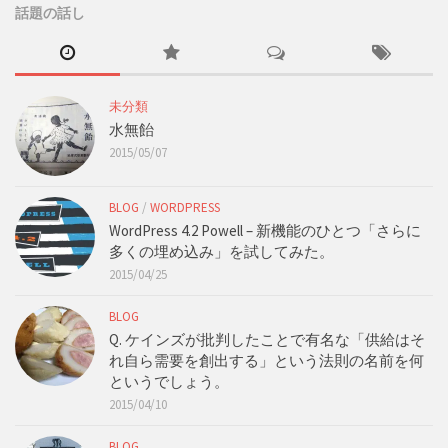
話題の話し
未分類
水無飴
2015/05/07
BLOG
/
WORDPRESS
WordPress 4.2 Powell – 新機能のひとつ「さらに
多くの埋め込み」を試してみた。
2015/04/25
BLOG
Q. ケインズが批判したことで有名な「供給はそ
れ自ら需要を創出する」という法則の名前を何
というでしょう。
2015/04/10
BLOG