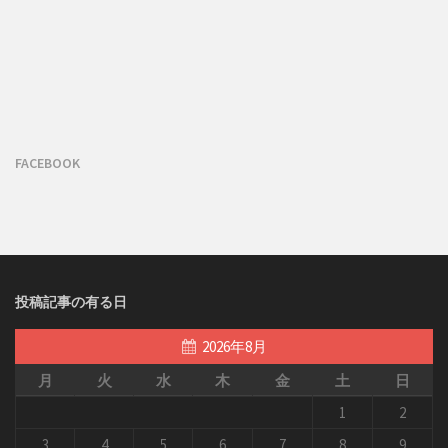
FACEBOOK
投稿記事の有る日
2026年8月
月
火
水
木
金
土
日
1
2
3
4
5
6
7
8
9