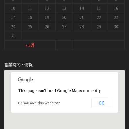
10
11
12
13
14
15
16
17
18
19
20
21
22
23
24
25
26
27
28
29
30
31
« 5月
営業時間・情報
This page can't load Google Maps correctly.
OK
Do you own this website?