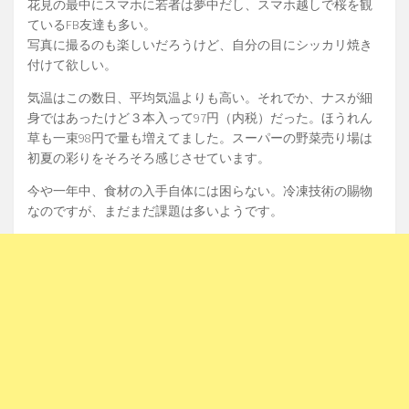
花見の最中にスマホに若者は夢中だし、スマホ越しで桜を観
ているFB友達も多い。
写真に撮るのも楽しいだろうけど、自分の目にシッカリ焼き
付けて欲しい。
気温はこの数日、平均気温よりも高い。それでか、ナスが細
身ではあったけど３本入って97円（内税）だった。ほうれん
草も一束98円で量も増えてました。スーパーの野菜売り場は
初夏の彩りをそろそろ感じさせています。
今や一年中、食材の入手自体には困らない。冷凍技術の賜物
なのですが、まだまだ課題は多いようです。