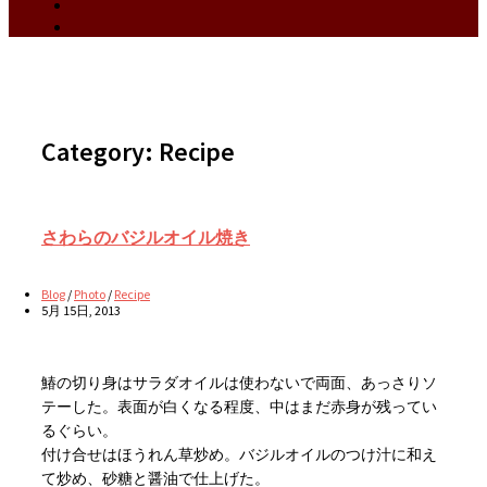
Category:
Recipe
さわらのバジルオイル焼き
Blog
/
Photo
/
Recipe
5月 15日, 2013
鰆の切り身はサラダオイルは使わないで両面、あっさりソ
テーした。表面が白くなる程度、中はまだ赤身が残ってい
るぐらい。
付け合せはほうれん草炒め。バジルオイルのつけ汁に和え
て炒め、砂糖と醤油で仕上げた。