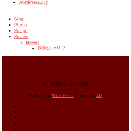
WordPress.org
Blog
Photo
Recipe
Review
Movies
映画のセリフ
©並木坂のレコード屋
Powered by
WordPress
. Theme by
Alx
.