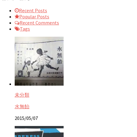
Recent Posts
Popular Posts
Recent Comments
Tags
未分類
水無飴
2015/05/07