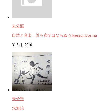
未分類
自然と音楽 誰も寝てはならぬ ✩ Nessun Dorma
31 8月, 2010
未分類
水無飴