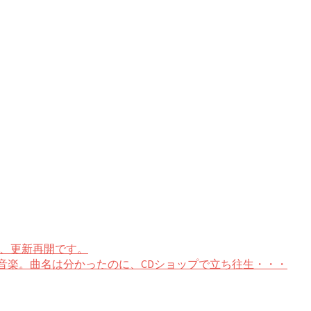
! 無事復帰、更新再開です。
音楽。曲名は分かったのに、CDショップで立ち往生・・・