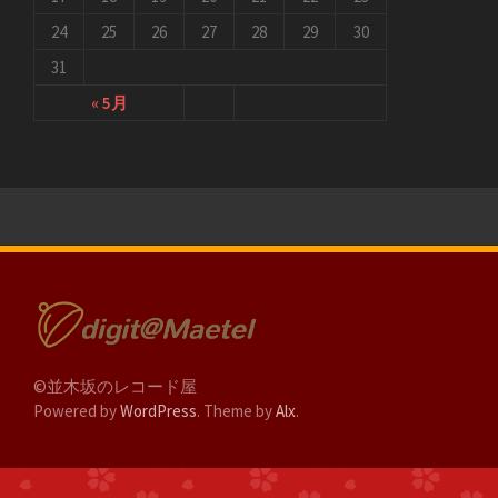
24
25
26
27
28
29
30
31
« 5月
Blog
Photo
Recipe
©並木坂のレコード屋
Review
Powered by
WordPress
. Theme by
Alx
.
Movies
映画のセリフ