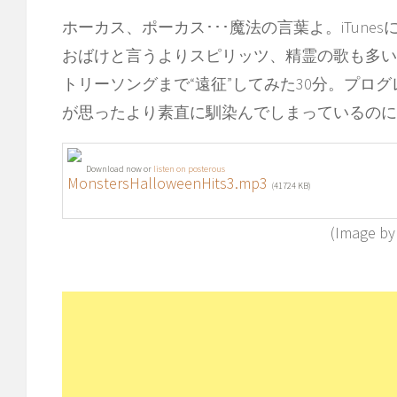
ホーカス、ポーカス･･･魔法の言葉よ。iTune
おばけと言うよりスピリッツ、精霊の歌も多い
トリーソングまで“遠征”してみた30分。プロ
が思ったより素直に馴染んでしまっているのに
Download now or
listen on posterous
MonstersHalloweenHits3.mp3
(41724 KB)
(Image by