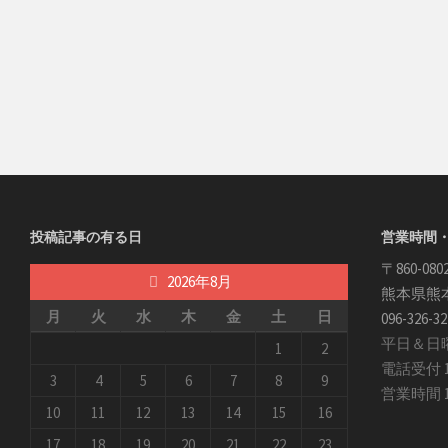
投稿記事の有る日
営業時間
〒860-080
2026年8月
熊本県熊本
月
火
水
木
金
土
日
096-326-32
平日＆日
1
2
電話受付 1
3
4
5
6
7
8
9
営業時間 1
10
11
12
13
14
15
16
17
18
19
20
21
22
23