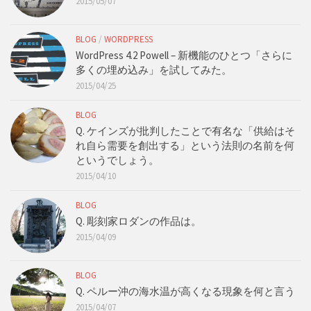
2015/05/07
BLOG
/
WORDPRESS
WordPress 4.2 Powell – 新機能のひとつ「さらに
多くの埋め込み」を試してみた。
2015/04/25
BLOG
Q. ケインズが批判したことで有名な「供給はそ
れ自ら需要を創出する」という法則の名前を何
というでしょう。
2015/04/10
BLOG
Q. 彫刻家ロダンの作品は。
2015/04/09
BLOG
Q. ペルー沖の海水温が高くなる現象を何と言う
2015/04/07