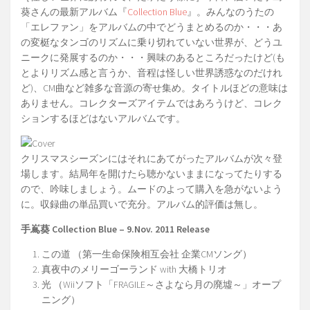
葵さんの最新アルバム『
Collection Blue
』。みんなのうたの
「エレファン」をアルバムの中でどうまとめるのか・・・あ
の変梃なタンゴのリズムに乗り切れていない世界が、どうユ
ニークに発展するのか・・・興味のあるところだったけど(も
とよりリズム感と言うか、音程は怪しい世界誘惑なのだけれ
ど)、CM曲など雑多な音源の寄せ集め。タイトルほどの意味は
ありません。コレクターズアイテムではあろうけど、コレク
ションするほどはないアルバムです。
クリスマスシーズンにはそれにあてがったアルバムが次々登
場します。結局年を開けたら聴かないままになってたりする
ので、吟味しましょう。ムードのよって購入を急がないよう
に。収録曲の単品買いで充分。アルバム的評価は無し。
手嶌葵 Collection Blue – 9.Nov. 2011 Release
この道 （第一生命保険相互会社 企業CMソング）
真夜中のメリーゴーランド with 大橋トリオ
光 （Wiiソフト「FRAGILE～さよなら月の廃墟～」オープ
ニング）