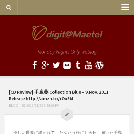
Home
Entries
サンプルページ
Monday Nights Only weblog
旧サイト
[CD Review] 手嶌葵 Collection Blue – 9.Nov. 2011
Release http://amzn.to/rOx3kl
BLOG
2011/11/22 1:56:01 PM
［怪しい世界に誘われて、たゆたう様に］今日、届いた手島