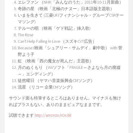
エレファン （NHK「みんなのうた」2011年10-11月新曲）
奇跡の星 （映画「北極のナヌー」日本語版主題歌）
いまを生きて (三菱UFJフィナンシャル・グループCSRテー
マソング)
テルーの唄 （映画「ゲド戦記」挿入歌)
The Rose
Can’t Help Falling In Love （スズキCVT広告）
Because (映画「シュアリー・サムデイ」劇中歌） with 菅
野よう子
虹 （映画「西の魔女が死んだ」主題歌）
月のぬくもり （Wiiソフト「FRAGILE～さよなら月の廃墟
～」エンディング）
徒然曜日 （ヤマハ音楽振興会CMソング）
流星 （リコー 企業CMソング）
サウンド面も特筆するところはありません。マイナスも無け
ればプラスもない、ありのままピュアなままです。
試聴できます
http://amzn.to/rOx3kl