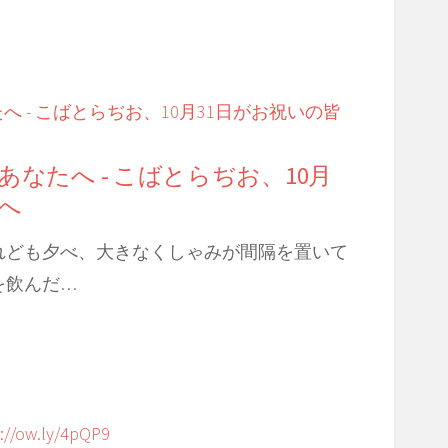
なたへ - こばとらぢお、10月
へ
れども夕べ、大きなくしゃみが間隔を置いて
を飲んだ…