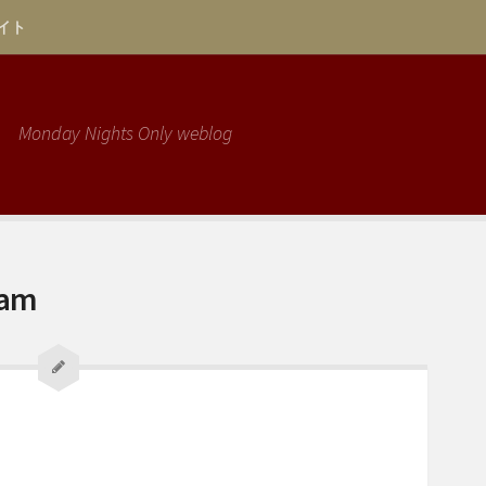
イト
Monday Nights Only weblog
eam