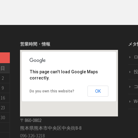
営業時間・情報
メタ
日
This page can't load Google Maps
2
correctly.
9
OK
Do you own this website?
16
W
23
30
〒860-0802
熊本県熊本市中央区中央街8-8
096-326-3218