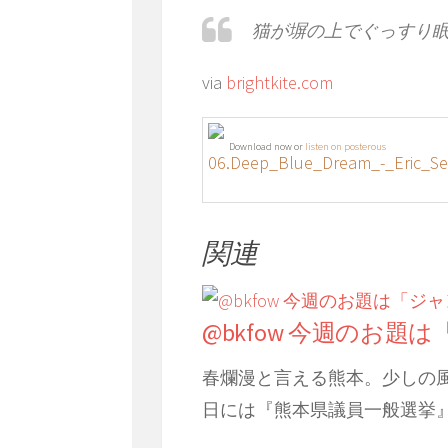
猫が塀の上でぐっすり
via
brightkite.com
Download now or
listen on posterous
06.Deep_Blue_Dream_-_Eric_Se
関連
@bkfow 今週のお題
春爛漫と言える熊本。少しの
日には『熊本県議員一般選挙