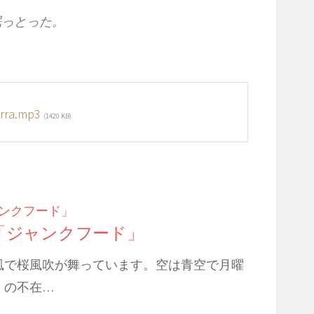
眠っとった。
rra.mp3
(1420 KB)
は「ジャンクフード」
風で桜風吹が舞っています。空は青空で月曜
』の不在…