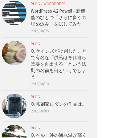
BLOG
/
WORDPRESS
WordPress 4.2 Powell – 新機
能のひとつ「さらに多くの
埋め込み」を試してみた。
2015/04/25
BLOG
Q. ケインズが批判したこと
で有名な「供給はそれ自ら
需要を創出する」という法
則の名前を何というでしょ
う。
2015/04/10
BLOG
Q. 彫刻家ロダンの作品は。
2015/04/09
BLOG
Q. ペルー沖の海水温が高く