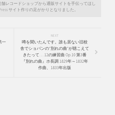
老舗レコードショップから通販サイトを手伝ってほし
dPress サイト作りの足がかりとなりました。
NEXT
第一
噂を聞いたんです。誰も居ない旧校
舎でショパンの“別れの曲”が聴こえて
きたって… 12の練習曲 Op.10 第3番
『別れの曲』ホ長調 1829年～1832年
作曲、1833年出版