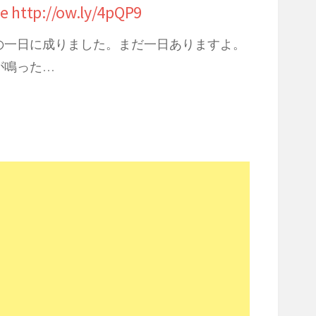
ttp://ow.ly/4pQP9
の一日に成りました。まだ一日ありますよ。
が鳴った…