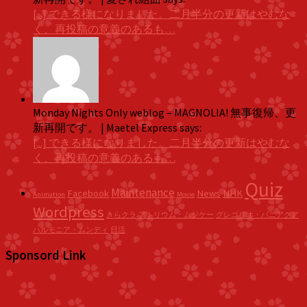
[...] できる様になりました。二月半分の更新はやむな
く、再投稿の意義のあるも…
Monday Nights Only weblog – MAGNOLIA! 無事復帰、更
新再開です。 | Maetel Express says:
[...] できる様になりました。二月半分の更新はやむな
く、再投稿の意義のあるも…
Quiz
Maintenance
Facebook
News
NHK
Animation
Movie
Wordpress
きらクラ
アトリウム・ムジケー
グレゴリオ・パニアグア
ハルモニア・ムンディ
日活
Sponsord Link