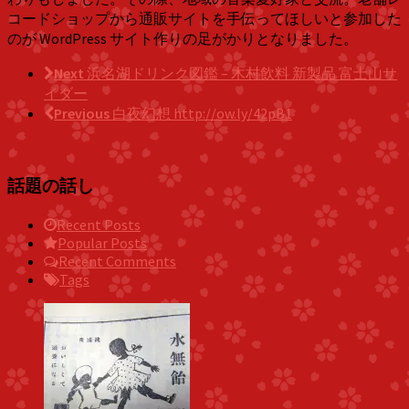
コードショップから通販サイトを手伝ってほしいと参加した
のが WordPress サイト作りの足がかりとなりました。
Next
浜名湖ドリンク図鑑 – 木村飲料 新製品 富士山サ
イダー
Previous
白夜幻想 http://ow.ly/42pB1
話題の話し
Recent Posts
Popular Posts
Recent Comments
Tags