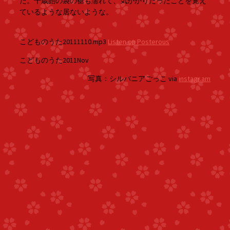
た。千歳飴の袋の裾も濡れて、気がかりだったことを覚え
ているような居ないような。
こどものうた20111110.mp3
Listen on Posterous
こどものうた2011Nov
写真：シルバニアごっこ via
instagr.am