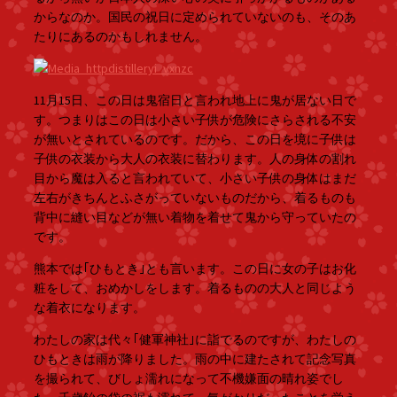
からなのか。国民の祝日に定められていないのも、そのあ
たりにあるのかもしれません。
11月15日、この日は鬼宿日と言われ地上に鬼が居ない日で
す。つまりはこの日は小さい子供が危険にさらされる不安
が無いとされているのです。だから、この日を境に子供は
子供の衣装から大人の衣装に替わります。人の身体の割れ
目から魔は入ると言われていて、小さい子供の身体はまだ
左右がきちんとふさがっていないものだから、着るものも
背中に縫い目などが無い着物を着せて鬼から守っていたの
です。
熊本では｢ひもとき｣とも言います。この日に女の子はお化
粧をして、おめかしをします。着るものの大人と同じよう
な着衣になります。
わたしの家は代々｢健軍神社｣に詣でるのですが、わたしの
ひもときは雨が降りました。雨の中に建たされて記念写真
を撮られて、びしょ濡れになって不機嫌面の晴れ姿でし