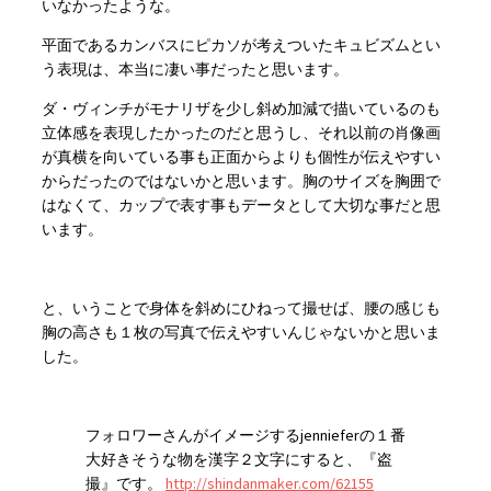
いなかったような。
平面であるカンバスにピカソが考えついたキュビズムとい
う表現は、本当に凄い事だったと思います。
ダ・ヴィンチがモナリザを少し斜め加減で描いているのも
立体感を表現したかったのだと思うし、それ以前の肖像画
が真横を向いている事も正面からよりも個性が伝えやすい
からだったのではないかと思います。胸のサイズを胸囲で
はなくて、カップで表す事もデータとして大切な事だと思
います。
と、いうことで身体を斜めにひねって撮せば、腰の感じも
胸の高さも１枚の写真で伝えやすいんじゃないかと思いま
した。
フォロワーさんがイメージするjennieferの１番
大好きそうな物を漢字２文字にすると、『盗
撮』です。
http://shindanmaker.com/62155