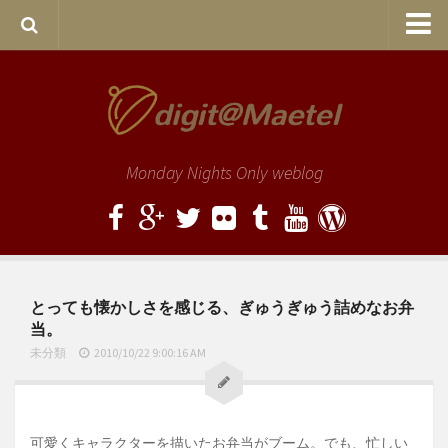
Home
Entries
サンプルページ
Monday Nights Only weblog
旧サイト
とっても懐かしさを感じる、ぎゅうぎゅう詰めなお弁
当。
未分類
2010/10/22 9:00:16 AM
可愛くキャラクターを描いたお弁当がブーム。でも、忙しい